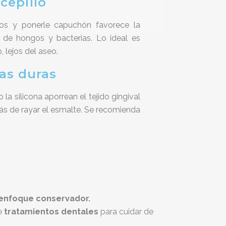
cepillo
ados y ponerle capuchón favorece la
 de hongos y bacterias. Lo ideal es
, lejos del aseo.
das duras
a silicona aporrean el tejido gingival
s de rayar el esmalte. Se recomienda
enfoque conservador.
de
tratamientos dentales
para cuidar de