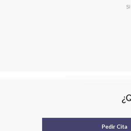
Si
¿Q
Pedir Cita