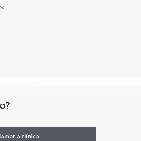
os:
o?
lamar a clínica