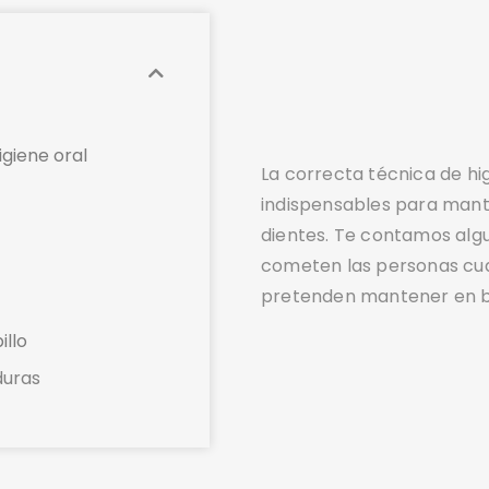
igiene oral
La correcta técnica de hi
indispensables para mante
dientes. Te contamos alg
cometen las personas cua
pretenden mantener en b
illo
duras