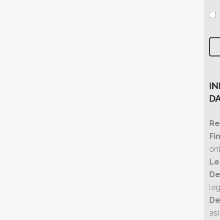
I
D
Re
Fi
onl
Le
De
leg
De
as