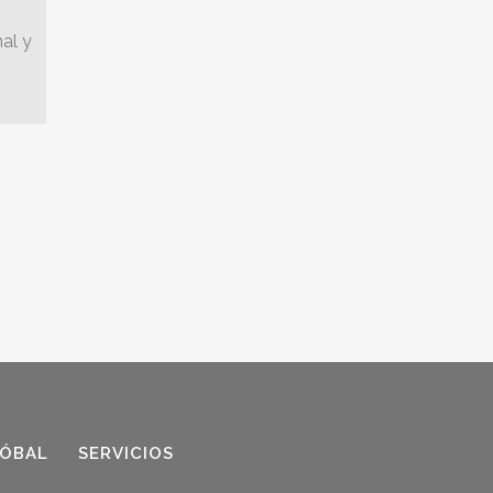
al y
TÓBAL
SERVICIOS