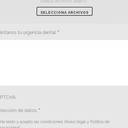
Suelta archivos aquí o
éntanos tu urgencia dental:
*
APTCHA
otección de datos:
*
He leído y acepto las condiciones (Aviso legal y Política de
privacidad)