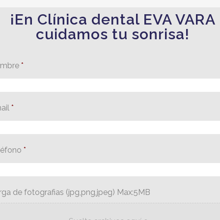
¡En Clínica dental EVA VARA
cuidamos tu sonrisa!
mbre
*
ail
*
léfono
*
rga de fotografias (jpg,png,jpeg) Max:5MB