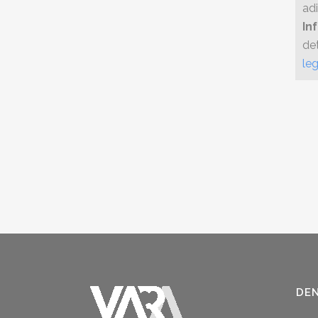
adi
In
de
leg
DE